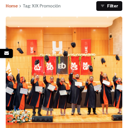
Home
Tag: XIX Promoción
Filter
Enviado por
UHE