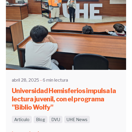
Enviado por
UHE
abril 28, 2025
6 min lectura
Universidad Hemisferios impulsa la
lectura juvenil, con el programa
"Biblio Wolfy"
Artículo
Blog
DVU
UHE News