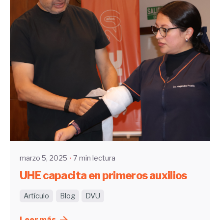
Enviado por
UHE
marzo 5, 2025
7 min lectura
UHE capacita en primeros auxilios
Artículo
Blog
DVU
Leer más