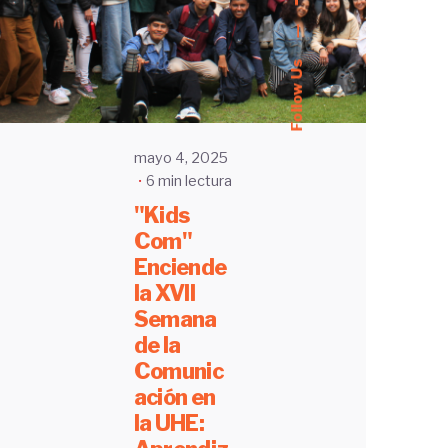
—
Follow Us
mayo 4, 2025
6 min lectura
"Kids
Com"
Enciende
la XVII
Semana
de la
Comunic
ación en
la UHE: