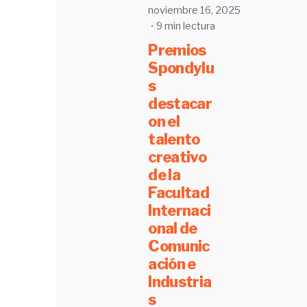
noviembre 16, 2025
9 min lectura
Premios
Spondylu
s
destacar
on el
talento
creativo
de la
Facultad
Internaci
onal de
Comunic
ación e
Industria
s