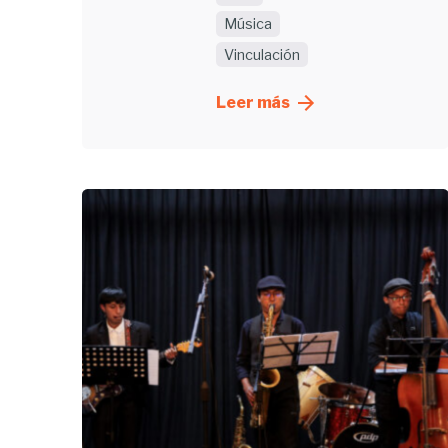
Música
Vinculación
Leer más
Enviado
por
UHE