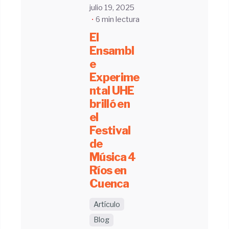
julio 19, 2025
6 min lectura
El
Ensambl
e
Experime
ntal UHE
brilló en
el
Festival
de
Música 4
Ríos en
Cuenca
Artículo
Blog