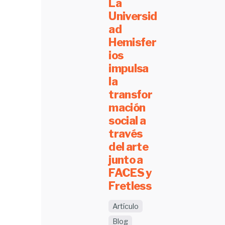
La
Universid
ad
Hemisfer
ios
impulsa
la
transfor
mación
social a
través
del arte
junto a
FACES y
Fretless
Artículo
Blog