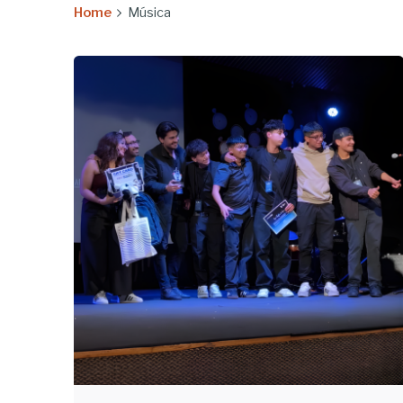
Home
Música
Enviado
por
UHE