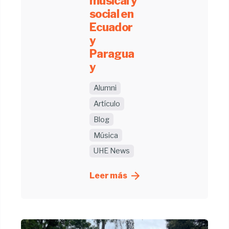
musical y
social en
Ecuador
y
Paragua
y
Alumni
Artículo
Blog
Música
UHE News
Leer más