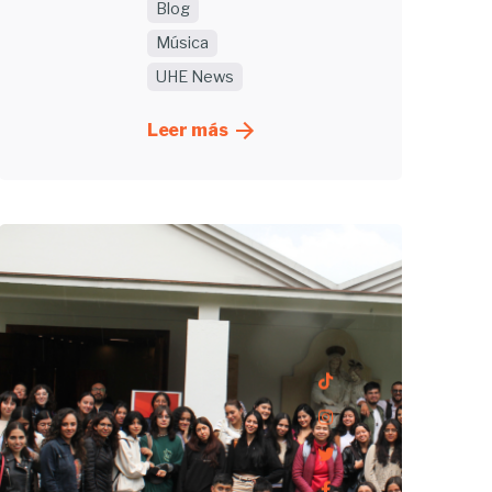
Blog
Música
UHE News
Leer más
Enviado
por
UHE