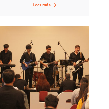
Leer más
Enviado
por
UHE