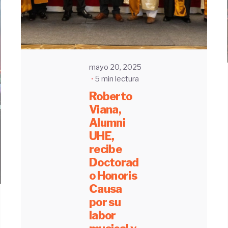
mayo 20, 2025
5 min lectura
Roberto
Viana,
Alumni
UHE,
recibe
Doctorad
o Honoris
Causa
por su
labor