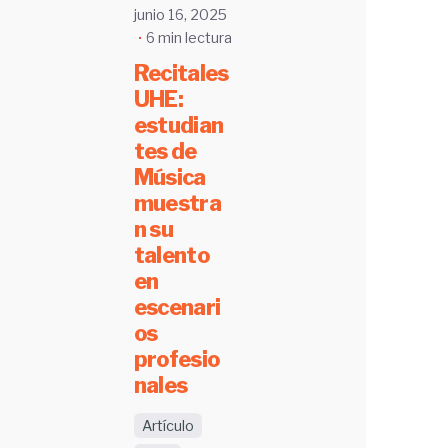
junio 16, 2025
6 min lectura
Recitales
UHE:
estudian
tes de
Música
muestra
n su
talento
en
escenari
os
profesio
nales
Artículo