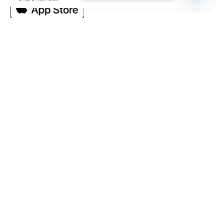
Estado de servicios
Trabaja con nosotros
¿Te gustaría formar parte de la U?
Escríbenos
Carreras Pregrado Presenciales
Negocios Internacionales
Administración de Empresas
Educación Inicial
Relaciones Internacionales
Comunicación
Comunicación Deportiva
Comunicación y Gestión de Moda
Derecho
Derecho Híbrido