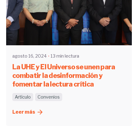
Enviado por
UHE
agosto 16, 2024
13 min lectura
La UHE y El Universo se unen para
combatir la desinformación y
fomentar la lectura crítica
Artículo
Convenios
Leer más