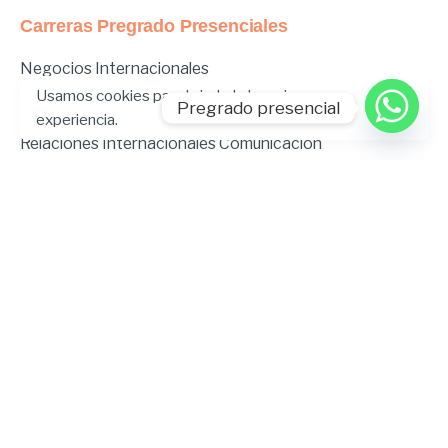
Carreras Pregrado Presenciales
Negocios Internacionales
Administración de Empresas
Usamos cookies para brindarle la mejor
Pregrado presencial
Educación Inicial
experiencia.
Relaciones Internacionales
Comunicación
Comunicación Deportiva
Comunicación y Gestión de Moda
Derecho
Derecho Híbrido
Enfermería
Odontología
Gastronomía
Música
Psicopedagogía
Ingeniería Ambiental
Ingeniería en Tecnologías de la
Información