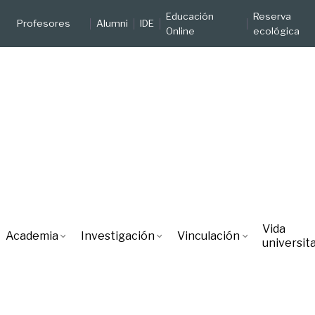
Educación
Reserva
Profesores
Alumni
IDE
Online
ecológica
Vida
Academia
Investigación
Vinculación
universita