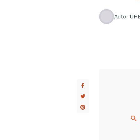
Autor
UH