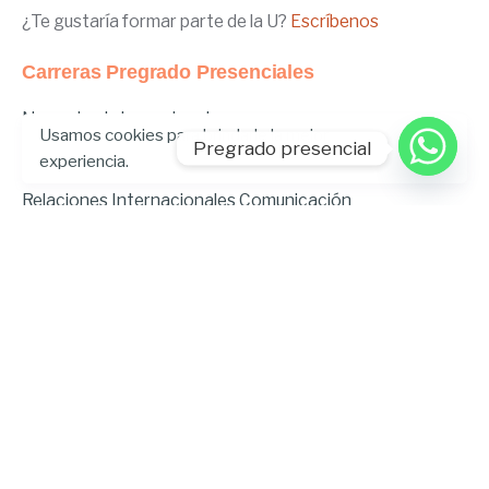
¿Te gustaría formar parte de la U?
Escríbenos
Carreras Pregrado Presenciales
Negocios Internacionales
Usamos cookies para brindarle la mejor
Administración de Empresas
Pregrado presencial
experiencia.
Educación Inicial
Relaciones Internacionales
Comunicación
Comunicación Deportiva
Comunicación y Gestión de Moda
Derecho
Derecho Híbrido
Enfermería
Odontología
Gastronomía
Música
Psicopedagogía
Ingeniería Ambiental
Ingeniería en Tecnologías de la