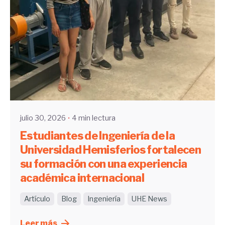
Enviado por
UHE
julio 30, 2026
4 min lectura
Estudiantes de Ingeniería de la
Universidad Hemisferios fortalecen
su formación con una experiencia
académica internacional
Artículo
Blog
Ingeniería
UHE News
Leer más