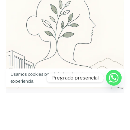
Usamos cookies para brindarle la mejor
Enviado por
Pregrado presencial
UHE
experiencia.
julio 24, 2026
5 min lectura
Universidad Hemisferios publica las
memorias del Encuentro
Internacional de Bienestar