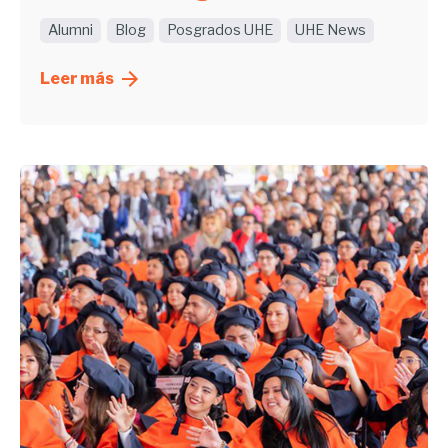
Alumni
Blog
Posgrados UHE
UHE News
Leer más