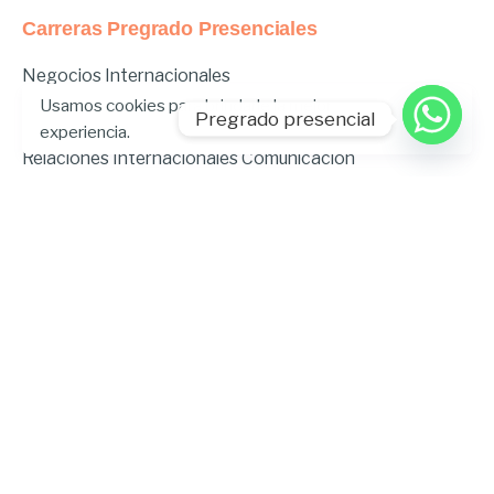
Carreras Pregrado Presenciales
Negocios Internacionales
Administración de Empresas
Usamos cookies para brindarle la mejor
Pregrado presencial
Educación Inicial
experiencia.
Relaciones Internacionales
Comunicación
Comunicación Deportiva
Comunicación y Gestión de Moda
Derecho
Derecho Híbrido
Enfermería
Odontología
Gastronomía
Música
Psicopedagogía
Ingeniería Ambiental
Ingeniería en Tecnologías de la
Información