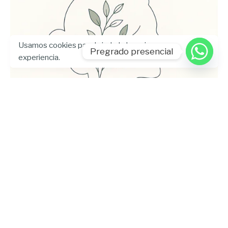
Usamos cookies para brindarle la mejor
Pregrado presencial
experiencia.
Enviado por
UHE
julio 24, 2026
5 min lectura
Universidad Hemisferios publica las
memorias del Encuentro
Internacional de Bienestar