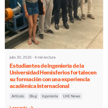
Enviado por
UHE
julio 30, 2026
4 min lectura
Estudiantes de Ingeniería de la
Universidad Hemisferios fortalecen
su formación con una experiencia
académica internacional
Artículo
Blog
Ingeniería
UHE News
Leer más