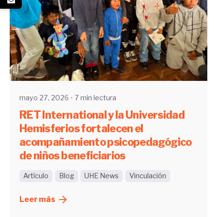
Enviado por
UHE
mayo 27, 2026
7 min lectura
RET International y la Universidad
Hemisferios fortalecen el
acompañamiento psicopedagógico
de niños beneficiarios
Artículo
Blog
UHE News
Vinculación
Leer más