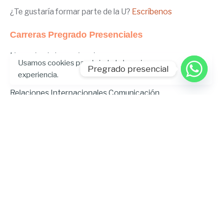
¿Te gustaría formar parte de la U?
Escríbenos
Carreras Pregrado Presenciales
Negocios Internacionales
Usamos cookies para brindarle la mejor
Administración de Empresas
Pregrado presencial
experiencia.
Educación Inicial
Relaciones Internacionales
Comunicación
Comunicación Deportiva
Comunicación y Gestión de Moda
Derecho
Derecho Híbrido
Enfermería
Odontología
Gastronomía
Música
Psicopedagogía
Ingeniería Ambiental
Ingeniería en Tecnologías de la