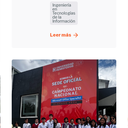
Ingeniería
en
Tecnologías
de la
Información
Leer más
Enviado
por