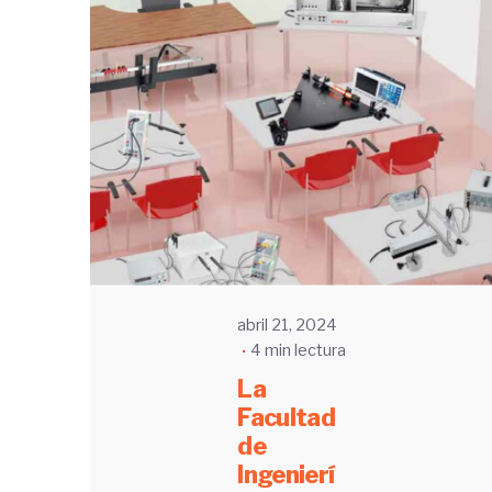
Enviado
por
UHE
abril 21, 2024
4 min lectura
La
Facultad
de
Ingenierí