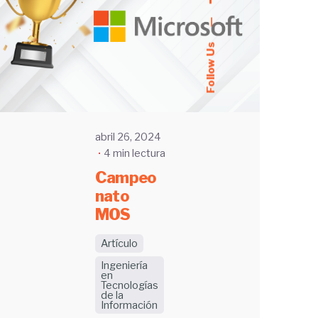
por
UHE
—
Follow Us
abril 26, 2024
4 min lectura
Campeo
nato
MOS
Artículo
Ingeniería
en
Tecnologías
de la
Información