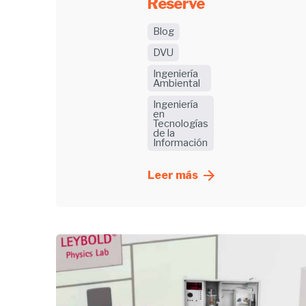
Reserve
Blog
DVU
Ingeniería
Ambiental
Ingeniería
en
Tecnologías
de la
Información
Leer más