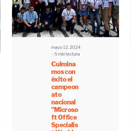
UHE
mayo 12, 2024
5 min lectura
Culmina
mos con
éxito el
campeon
ato
nacional
"Microso
ft Office
Specialis