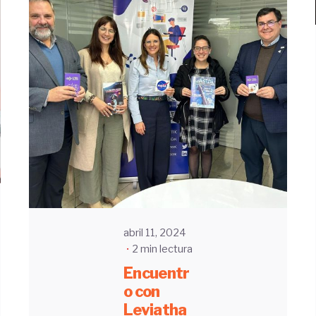
Enviado
por
UHE
abril 11, 2024
2 min lectura
Encuentr
o con
Leviatha