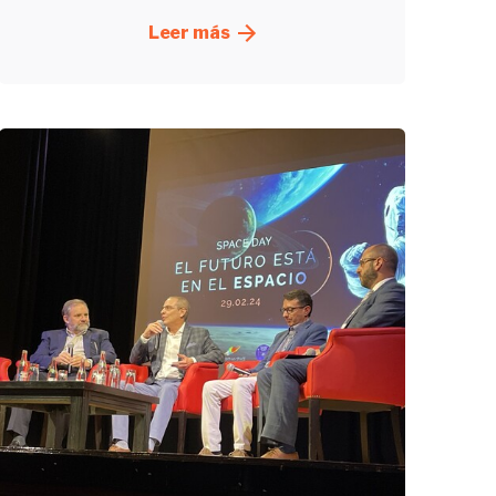
Leer más
Enviado
por
UHE