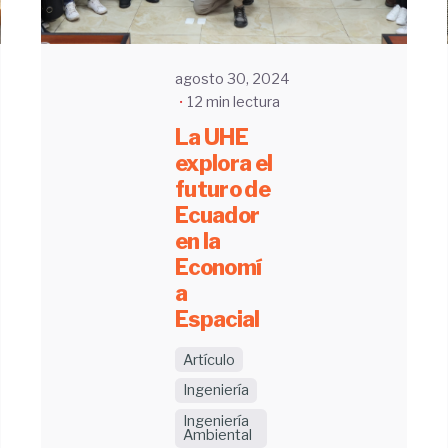
agosto 30, 2024
12 min lectura
La UHE
explora el
futuro de
Ecuador
en la
Economí
a
Espacial
Artículo
Ingeniería
Ingeniería
Ambiental