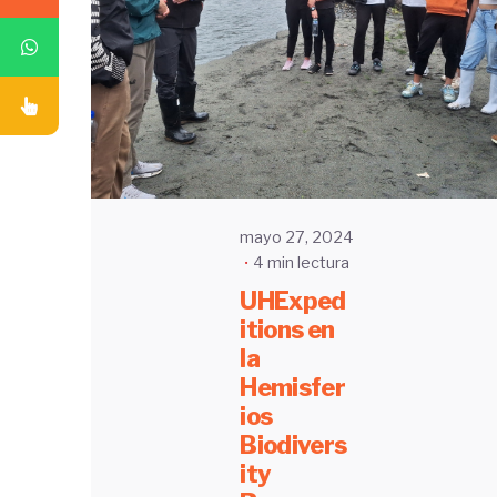
Enviado
por
UHE
mayo 27, 2024
4 min lectura
UHExped
itions en
la
Hemisfer
ios
Biodivers
ity