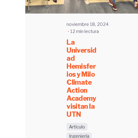
noviembre 18, 2024
12 min lectura
La
Universid
ad
Hemisfer
ios y Milo
Climate
Action
Academy
visitan la
UTN
Artículo
Ingeniería