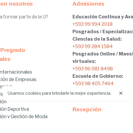
con nosotros
Admisiones
a formar parte de la U?
Educación Continua y Ava
+593 99 994 2018
Posgrados / Especializac
Ciencias de la Salud:
+593 99 284 1584
 Pregrado
Posgrados Online / Maes
ales
virtuales:
+593 96 081 8498
nternacionales
Escuela de Gobierno:
ción de Empresas
+593 98 405 7464
nicial
Usamos cookies para brindarle la mejor experiencia.
 Internacionales
ión
ión Deportiva
Recepción
ón y Gestión de Moda
Tel:
02.401.4100
brido