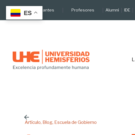
Skip
Estudiantes
Profesores
Alumni
IDE
to
ES
content
L
Artículo
Blog
Escuela de Gobierno