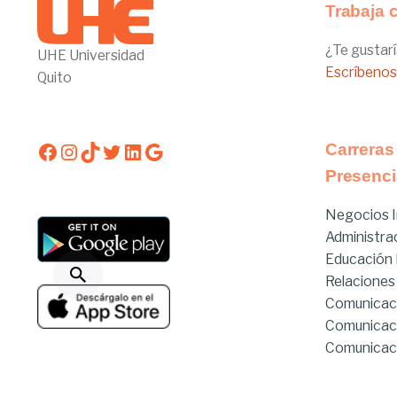
Trabaja 
¿Te gustarí
UHE Universidad
Escríbenos
Quito
Facebook
Instagram
TikTok
Twitter
LinkedIn
Google
Carreras
Presenci
Negocios I
Administra
Educación I
Relaciones
Comunicac
Comunicac
Comunicaci
Derecho
Derecho Hí
Estado de servicios