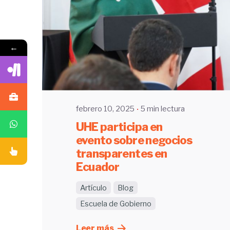
Enviado por
←
UHE
febrero 10, 2025
5 min lectura
UHE participa en
evento sobre negocios
transparentes en
Ecuador
Artículo
Blog
Escuela de Gobierno
Leer más