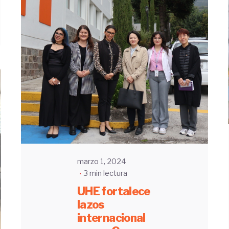
Enviado
por
UHE
marzo 1, 2024
3 min lectura
UHE fortalece
lazos
internacional