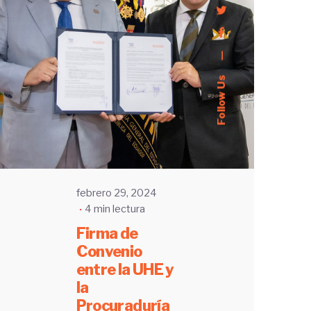
—
Enviado
Follow Us
por
UHE
febrero 29, 2024
4 min lectura
Firma de
Convenio
entre la UHE y
la
Procuraduría