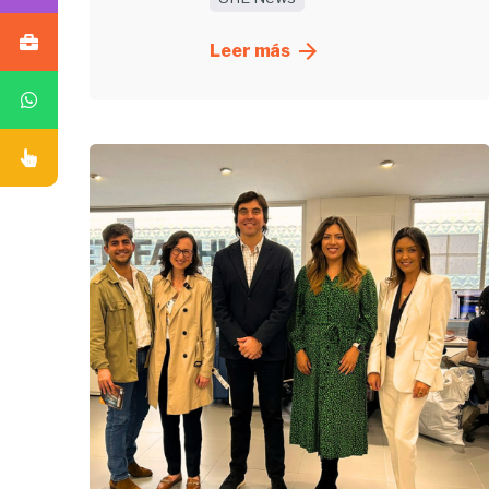
Leer más
Enviado
por
UHE