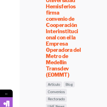
Universidad
Hemisferios
firma
convenio de
Cooperación
Interinstituci
onal con el la
Empresa
Operadora del
Metro de
Medellín
Transdev
(EOMMT)
Artículo
Blog
Convenios
←
Rectorado
UHE News