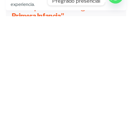
Pregrado presencial
experiencia.
La UHE parte del "Diálogo de
Primera Infancia"
Blog
Educación
Foro
Institucional
Psicopedagogía
UHE News
Leer más
UHE Universidad
Quito