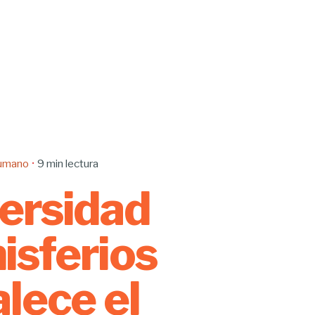
Humano
9 min lectura
ersidad
sferios
alece el