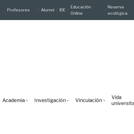
Educación
Reserva
Profesores
Alumni
IDE
Online
ecológica
Vida
Academia
Investigación
Vinculación
universita