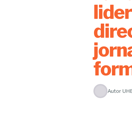
lide
dire
jorn
for
Autor
UH