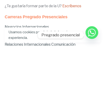
¿Te gustaría formar parte de la U?
Escríbenos
Carreras Pregrado Presenciales
Negocios Internacionales
Usamos cookies para brindarle la mejor
Administración de Empresas
Pregrado presencial
experiencia.
Educación Inicial
Relaciones Internacionales
Comunicación
Comunicación Deportiva
Comunicación y Gestión de Moda
Derecho
Derecho Híbrido
Enfermería
Odontología
Gastronomía
Música
Psicopedagogía
Ingeniería Ambiental
Ingeniería en Tecnologías de la