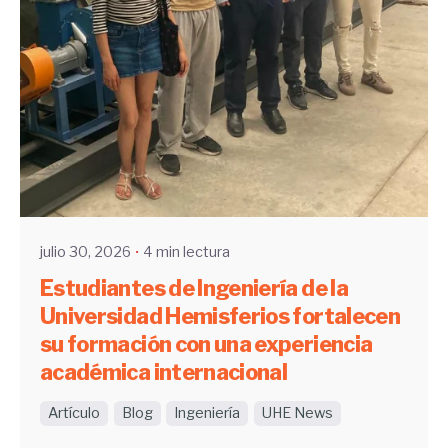
Enviado por
UHE
julio 30, 2026
4 min lectura
Estudiantes de Ingeniería de la
Universidad Hemisferios fortalecen
su formación con una experiencia
académica internacional
Artículo
Blog
Ingeniería
UHE News