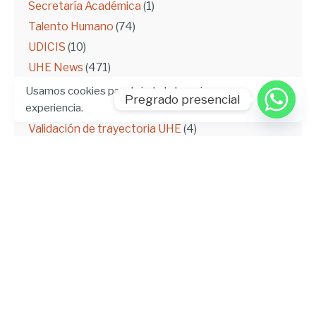
Secretaría Académica
(1)
Talento Humano
(74)
UDICIS
(10)
UHE News
(471)
UHEdiciones
(6)
Usamos cookies para brindarle la mejor
Pregrado presencial
experiencia.
UHEnMedios
(9)
Validación de trayectoria UHE
(4)
Vinculación
(74)
UHE
La UHE se esfuerza por trabajar siempre con
categoría académica y tono humano, en un
ambiente solidario y de amable libertad. Aporta