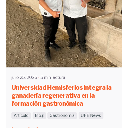
Enviado por
UHE
julio 25, 2026
5 min lectura
Universidad Hemisferios integra la
ganadería regenerativa en la
formación gastronómica
Artículo
Blog
Gastronomía
UHE News