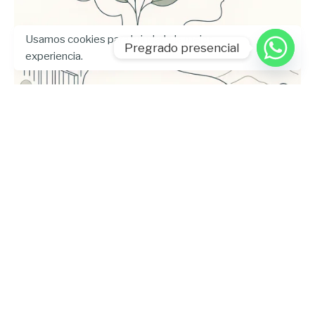
Usamos cookies para brindarle la mejor
Pregrado presencial
experiencia.
Enviado por
UHE
julio 24, 2026
5 min lectura
Universidad Hemisferios publica las
memorias del Encuentro
Internacional de Bienestar
Universitario para fortalecer el
diálogo sobre la salud mental en la
educación superior
Artículo
Blog
DVU
UHE News