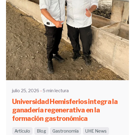
Enviado por
UHE
julio 25, 2026
5 min lectura
Universidad Hemisferios integra la
ganadería regenerativa en la
formación gastronómica
Artículo
Blog
Gastronomía
UHE News