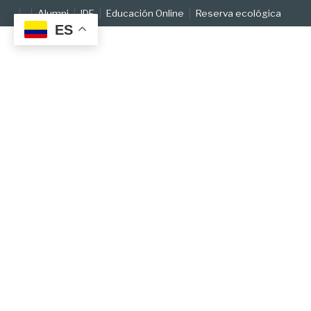
Skip
Alumni
IDE
Educación Online
Reserva ecológica
to
ES
content