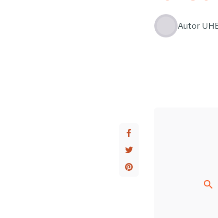
Autor
UH