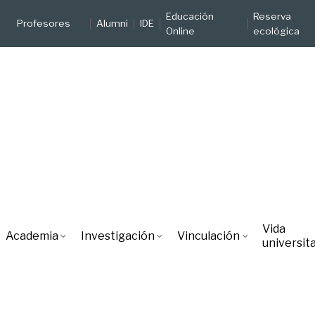
Educación
Reserva
Profesores
Alumni
IDE
Online
ecológica
Vida
Academia
Investigación
Vinculación
universita