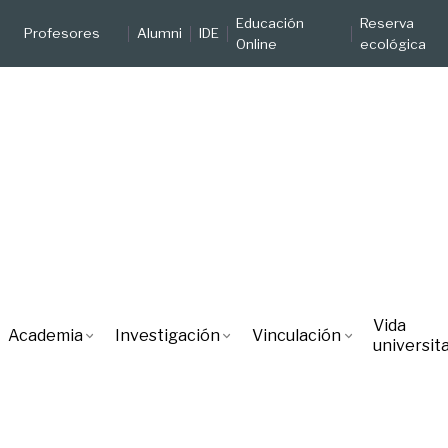
Educación
Reserva
Profesores
Alumni
IDE
Online
ecológica
Vida
Academia
Investigación
Vinculación
universita