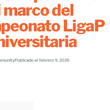
l marco del
peonato LigaP
niversitaria
munity
Publicado el
febrero 9, 2026