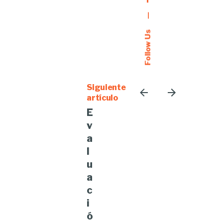
—
Follow Us
Siguiente
artículo
E
v
a
l
u
a
c
i
ó