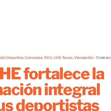
ión Deportiva
Convenios
DVU
UHE News
Vinculación
5 min le
HE fortalece la
ación integral
us deportistas