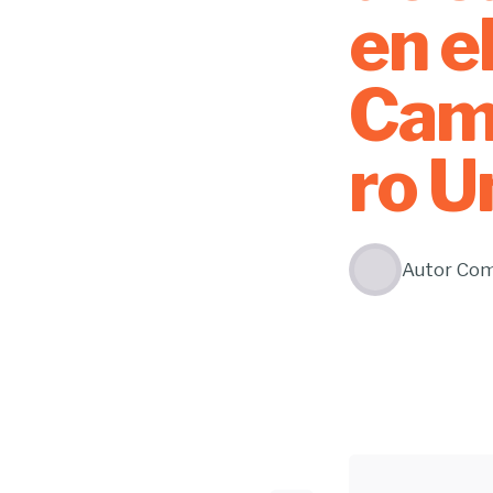
en e
Cam
ro U
Autor
Com