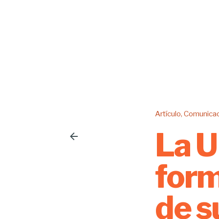
Artículo
Comunicac
La U
form
de s