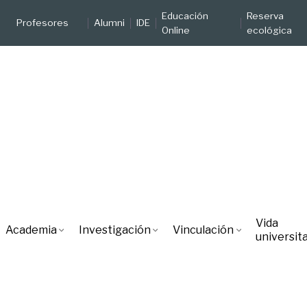
Educación
Reserva
Profesores
Alumni
IDE
Online
ecológica
Vida
Academia
Investigación
Vinculación
universita