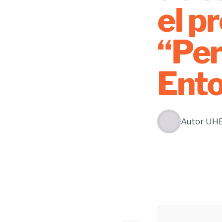
el p
“Per
Ent
Autor
UH