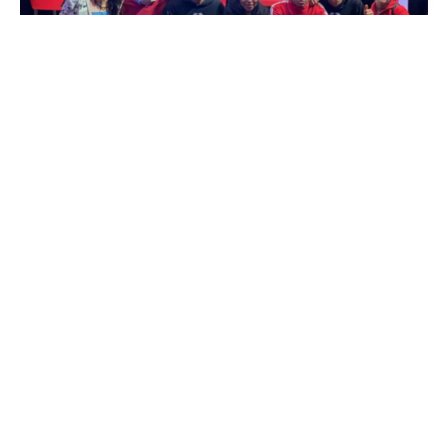
Enviado por
UHE
abril 28, 2025
5 min lectura
Carolina Mora y Juan Francisco
Terán destacan en congreso sobre
aulas inclusivas
Alumni
Artículo
UHE News