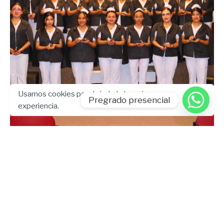
Usamos cookies para brindarle la mejor
Pregrado presencial
Enviado por
experiencia.
UHE
diciembre 5, 2025
10 min lectura
UHE realizó la II Ceremonia de
Imposición de Cofias y Capas de la
Carrera de Enfermería
Artículo
Blog
Enfermería
UHE News