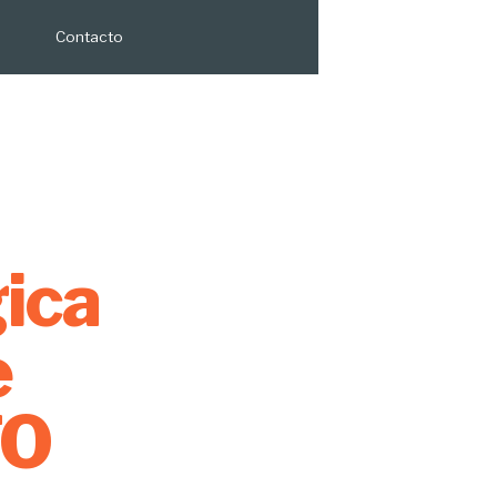
Contacto
ica
e
TO