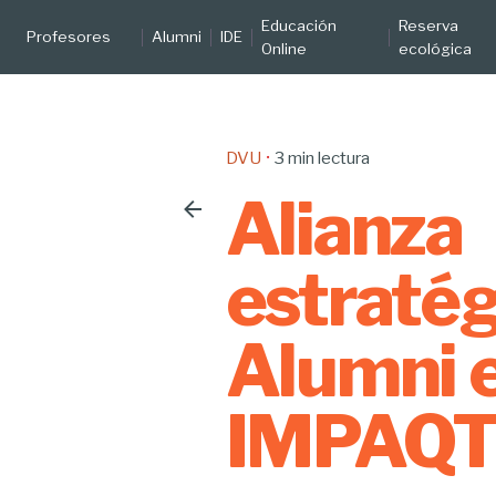
Educación
Reserva
Profesores
Alumni
IDE
Online
ecológica
DVU
3 min lectura
Alianza
estratég
Alumni 
IMPAQ