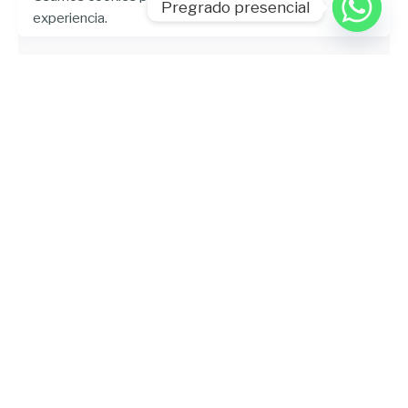
resolver adecuadamente las necesidades de la
Pregrado presencial
experiencia.
sociedad.
Siguiente artículo
La Universidad Hemisferios fue sede del
Simposio 2025: un espacio estratégico
para impulsar el desarrollo de la
infraestructura nacional
Últimos posteos