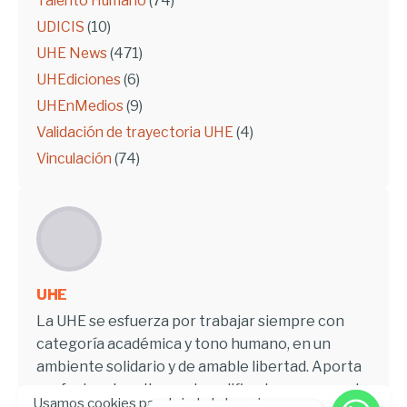
Talento Humano
(74)
UDICIS
(10)
UHE News
(471)
UHEdiciones
(6)
UHEnMedios
(9)
Validación de trayectoria UHE
(4)
Vinculación
(74)
UHE
La UHE se esfuerza por trabajar siempre con
categoría académica y tono humano, en un
ambiente solidario y de amable libertad. Aporta
profesionales altamente calificados, capaces de
Usamos cookies para brindarle la mejor