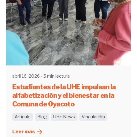
Enviado por
UHE
abril 16, 2026
5 min lectura
Estudiantes de la UHE impulsan la
alfabetización y el bienestar en la
Comuna de Oyacoto
Artículo
Blog
UHE News
Vinculación
Leer más