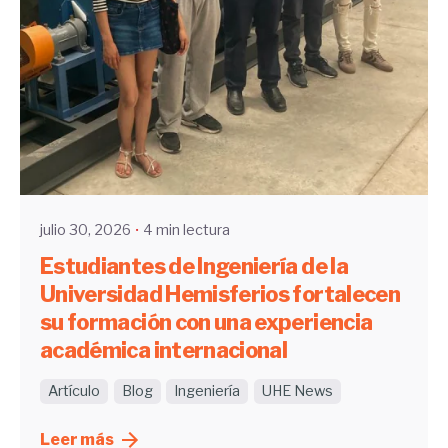
Enviado por
UHE
julio 30, 2026
4 min lectura
Estudiantes de Ingeniería de la
Universidad Hemisferios fortalecen
su formación con una experiencia
académica internacional
Artículo
Blog
Ingeniería
UHE News
Leer más