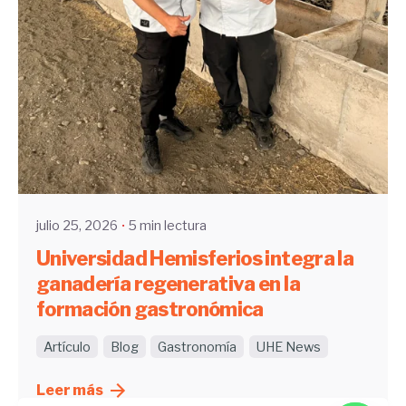
Enviado por
UHE
julio 25, 2026
5 min lectura
Universidad Hemisferios integra la
ganadería regenerativa en la
formación gastronómica
Artículo
Blog
Gastronomía
UHE News
Leer más