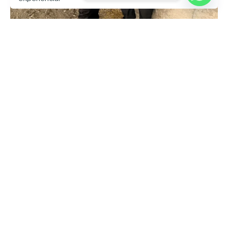
Enviado por
UHE
julio 25, 2026
5 min lectura
Universidad Hemisferios integra la
ganadería regenerativa en la
formación gastronómica
Artículo
Blog
Gastronomía
UHE News
Leer más