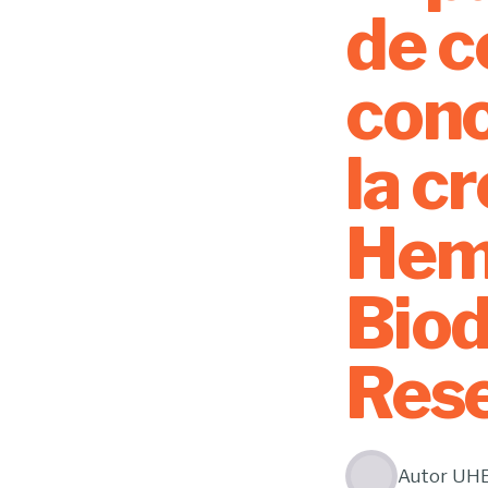
de c
cono
la c
Hemi
Biod
Res
Autor
UH