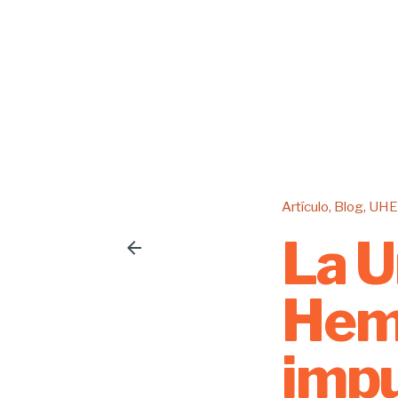
Artículo
Blog
UHE
La U
Hemi
impu