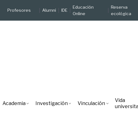
Educación
Reserva
Profesores
Alumni
IDE
Online
ecológica
Vida
Academia
Investigación
Vinculación
universita