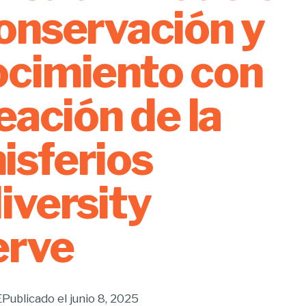
onservación y
cimiento con
reación de la
sferios
iversity
erve
E
Publicado el
junio 8, 2025