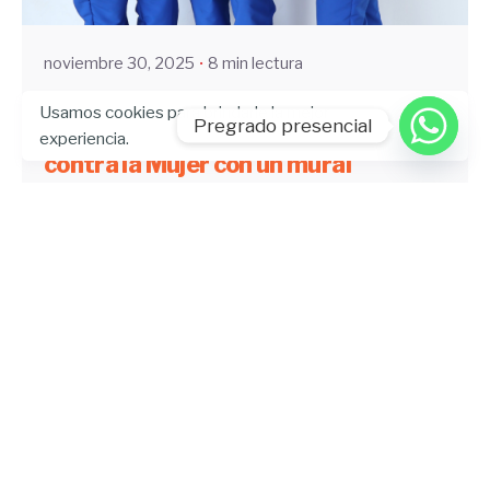
noviembre 30, 2025
8 min lectura
La UHE conmemoró el Día
Usamos cookies para brindarle la mejor
Pregrado presencial
Internacional de la No Violencia
experiencia.
contra la Mujer con un mural
participativo
Artículo
Blog
DVU
UHE News
Leer más