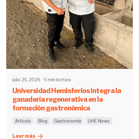
Enviado por
UHE
julio 25, 2026
5 min lectura
Universidad Hemisferios integra la
ganadería regenerativa en la
formación gastronómica
Artículo
Blog
Gastronomía
UHE News
Leer más