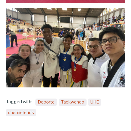
Tagged with:
Deporte
Taekwondo
UHE
uhemisferios