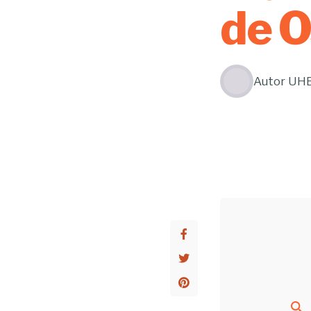
de O
Autor
UH