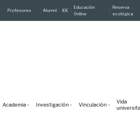
Educación
Reserva
Profesores
Alumni
IDE
Online
ecológica
Vida
Academia
Investigación
Vinculación
universita