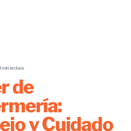
3 min lectura
er de
rmería:
jo y Cuidado