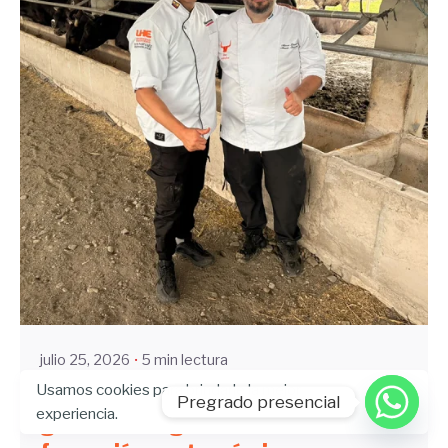
Enviado por
UHE
julio 25, 2026
5 min lectura
Usamos cookies para brindarle la mejor
Universidad Hemisferios integra la
Pregrado presencial
experiencia.
ganadería regenerativa en la