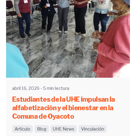
Enviado por
UHE
abril 16, 2026
5 min lectura
Estudiantes de la UHE impulsan la
alfabetización y el bienestar en la
Comuna de Oyacoto
Artículo
Blog
UHE News
Vinculación