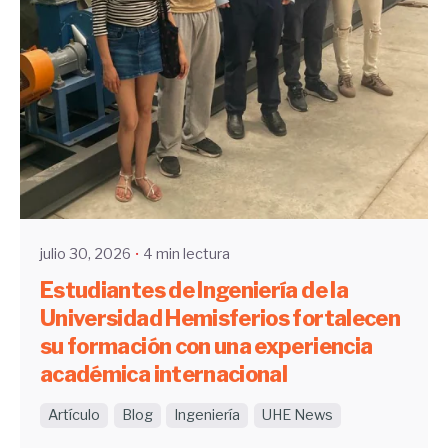
Enviado por
UHE
julio 30, 2026
4 min lectura
Estudiantes de Ingeniería de la
Universidad Hemisferios fortalecen
su formación con una experiencia
académica internacional
Artículo
Blog
Ingeniería
UHE News