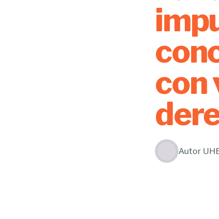
imp
conc
con 
der
Autor
UH