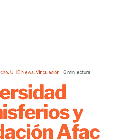
echo
UHE News
Vinculación
6 min lectura
ersidad
sferios y
ación Afac