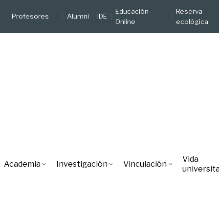
Educación
Reserva
Profesores
Alumni
IDE
Online
ecológica
Vida
Academia
Investigación
Vinculación
universita