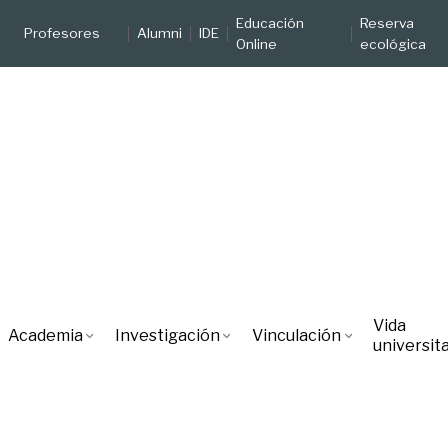
Educación
Reserva
Profesores
Alumni
IDE
Online
ecológica
Vida
Academia
Investigación
Vinculación
universita