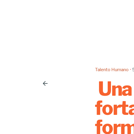
Talento Humano
Una 
fort
for