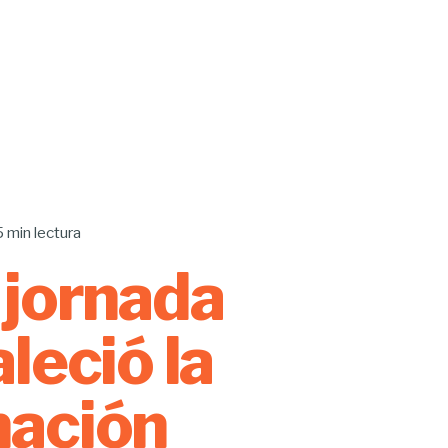
5 min lectura
jornada
aleció la
mación