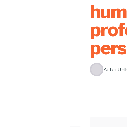
huma
prof
pers
Autor
UH