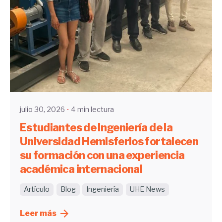
Enviado por
UHE
julio 30, 2026
4 min lectura
Estudiantes de Ingeniería de la
Universidad Hemisferios fortalecen
su formación con una experiencia
académica internacional
Artículo
Blog
Ingeniería
UHE News
Leer más