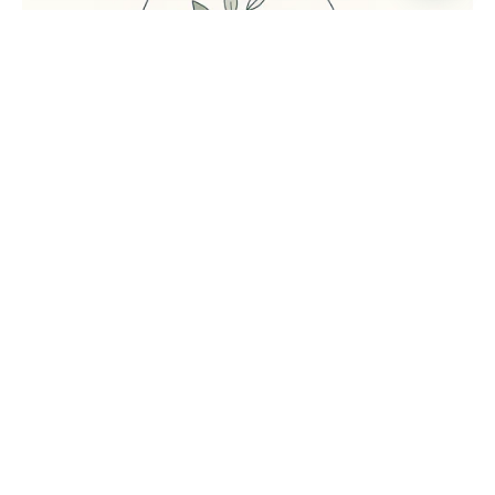
Enviado por
UHE
julio 24, 2026
5 min lectura
Universidad Hemisferios publica las
memorias del Encuentro
Internacional de Bienestar
Universitario para fortalecer el