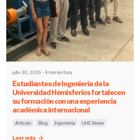
Enviado por
UHE
julio 30, 2026
4 min lectura
Estudiantes de Ingeniería de la
Universidad Hemisferios fortalecen
su formación con una experiencia
académica internacional
Artículo
Blog
Ingeniería
UHE News
Leer más