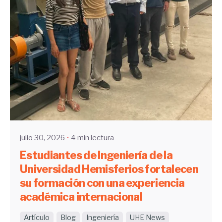
Enviado por
UHE
julio 30, 2026
4 min lectura
Estudiantes de Ingeniería de la
Universidad Hemisferios fortalecen
su formación con una experiencia
académica internacional
Artículo
Blog
Ingeniería
UHE News