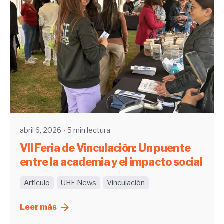
Enviado por
UHE
abril 6, 2026
5 min lectura
VII Feria de Vinculación: Un puente
entre la academia y el impacto social
Artículo
UHE News
Vinculación
Leer más