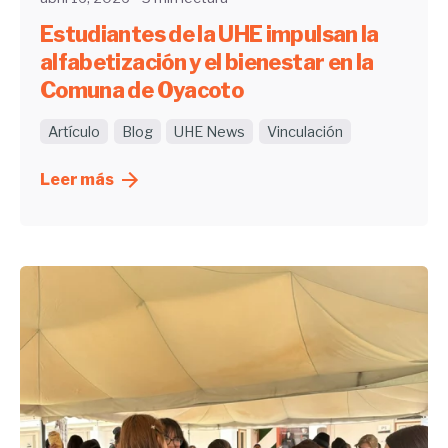
Estudiantes de la UHE impulsan la
alfabetización y el bienestar en la
Comuna de Oyacoto
Artículo
Blog
UHE News
Vinculación
Leer más